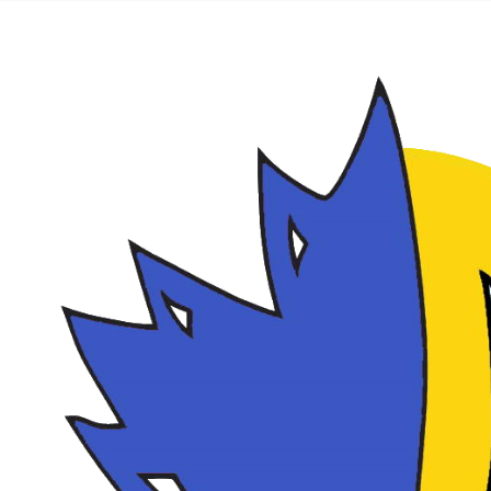
info@e
Place Docteur Marcel Lerosey, 14470 Courseulles/Mer