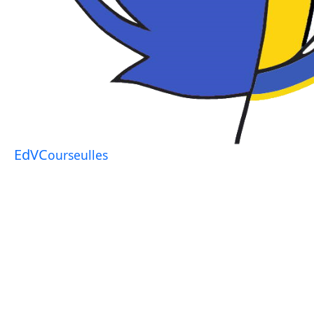
EdVC
ourseulles
Stages été
Accueil
Stages à la semaine
Été
Dériv