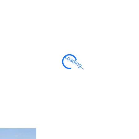
imist
Loading...
le par
INFORMATIONS :
emiers bords
SUPPORT :
Optimist (7-8 ans)
i une pratique
PERIODE : de début juillet à fin août
ssionnels (en
chaque année
HORAIRES : Du lundi au vendredi 09
 un goûté le
12h30 ou 14h30-17h30 (même les jo
fériés)
TENUE OBLIGATOIRE : Chaussons de 
ou chaussures type baskets, coupe 