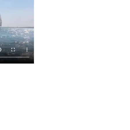
lunettes de soleil avec cordon et un
casquette
A PRÉVOIR DANS UN SAC : Une servi
de bain et un change complet avec 
chaussures