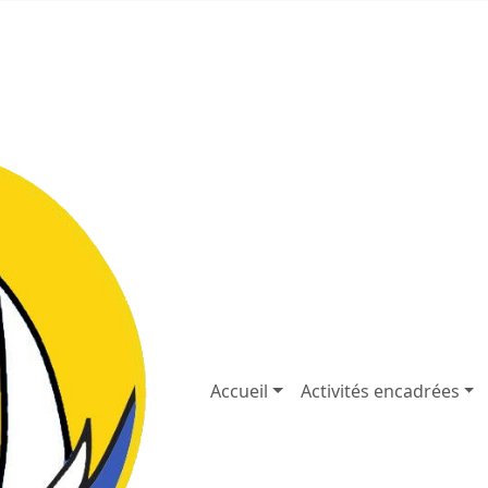
dvcourseulles.fr
02.31.37.92.59
Accueil
Activités encadrées